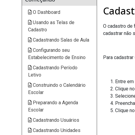
Cadast
O Dashboard
Usando as Telas de
O cadastro de 
Cadastro
cadastrar não 
Cadastrando Salas de Aula
Configurando seu
Estabelecimento de Ensino
Para cadastrar
Cadastrando Período
Letivo
Entre em
Construindo o Calendário
Clique n
Escolar
Selecione
Preparando a Agenda
Preencha
Escolar
Clique n
Cadastrando Usuários
Cadastrando Unidades