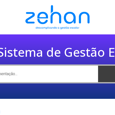
istema de Gestão E
l