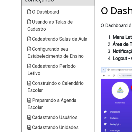
O Das
O Dashboard
Usando as Telas de
O Dashboard é 
Cadastro
Menu Late
Cadastrando Salas de Aula
Área de T
Configurando seu
Notificaç
Estabelecimento de Ensino
Logout -
Cadastrando Período
Letivo
Construindo o Calendário
Escolar
Preparando a Agenda
Escolar
Cadastrando Usuários
Cadastrando Unidades