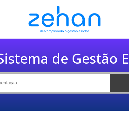
istema de Gestão E
l